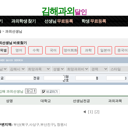
김해과외
달인
기
과외학생
찾기
선생님
무료등록
학생
무료등록
울
>
과외선생님
과외선생님 바로찾기
목별
영어
수학
국어
영어회화
과학
일본어
중국어
김해 과외선생님
성명
대학교
선생님전공
과외과목
◀
[1]
[2]
주변지역:
부산(북구,사상구,부산진구)
,
창원시