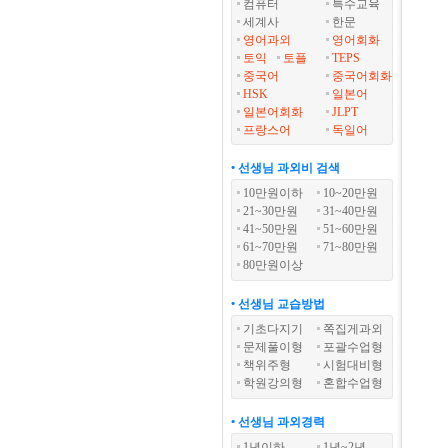
컴퓨터
특수교육
세계사
한문
영어과외
영어회화
토익
토플
TEPS
중국어
중국어회화
HSK
일본어
일본어회화
JLPT
프랑스어
독일어
• 선생님 과외비 검색
10만원이하
10~20만원
21~30만원
31~40만원
41~50만원
51~60만원
61~70만원
71~80만원
80만원이상
• 선생님 교습방법
기초다지기
쪽집게과외
문제풀이형
포괄수업형
책위주형
시험대비형
학원강의형
혼합수업형
• 선생님 과외경력
1년이하
1년~2년