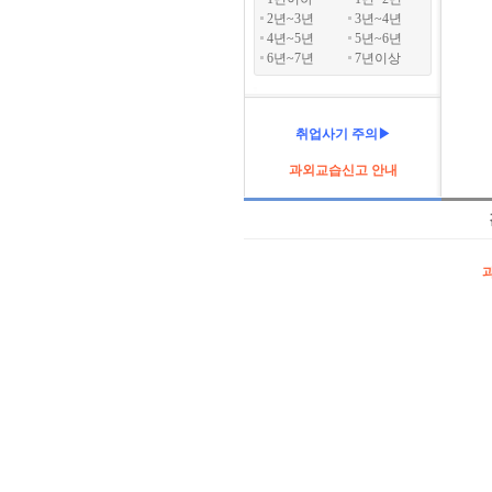
2년~3년
3년~4년
4년~5년
5년~6년
6년~7년
7년이상
취업사기 주의▶
과외교습신고 안내