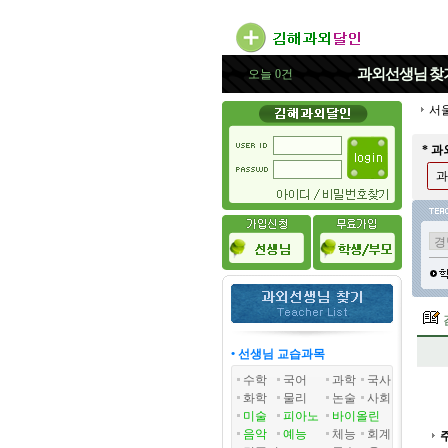
과외선생님
찾
오늘 0건
서
* 
과
• 선생님 교습과목
수학
국어
과학
국사
화학
물리
논술
사회
미술
피아노
바이올린
음악
예능
체능
회계