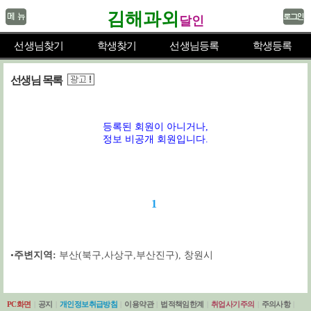
김해과외
달인
선생님찾기
학생찾기
선생님등록
학생등록
선생님 목록
등록된 회원이 아니거나,
정보 비공개 회원입니다.
1
•
주변지역:
부산(북구,사상구,부산진구)
,
창원시
PC화면
|
공지
|
개인정보취급방침
|
이용약관
|
법적책임한계
|
취업사기주의
|
주의사항
|