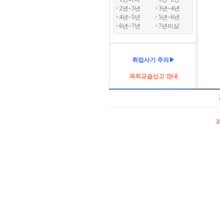
2년~3년
3년~4년
4년~5년
5년~6년
6년~7년
7년이상
취업사기 주의▶
과외교습신고 안내