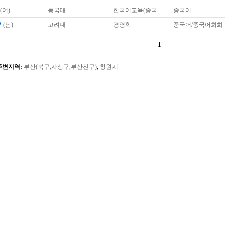
(여)
동국대
한국어교육(중국..
중국어
*
(남)
고려대
경영학
중국어/중국어회화
1
주변지역:
부산(북구,사상구,부산진구)
,
창원시