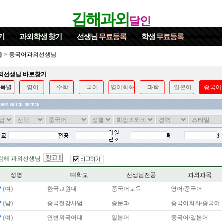
김해과외
달인
기
과외학생
찾기
선생님
무료등록
학생
무료등록
울
>
중국어과외선생님
과외선생님 바로찾기
목별
영어
수학
국어
영어회화
과학
일본어
중국어
김해 과외선생님
성명
대학교
선생님전공
과외과목
*
(여)
한국교원대
중국어교육
영어/중국어
*
(남)
중국절강사범
중문과
중국어회화/중국어
*
(여)
연변외국어대
일본어
중국어/일본어