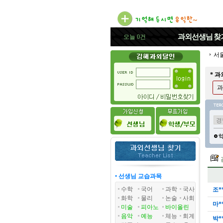
과외선생님
찾
오늘 0건
서
* 
과
• 선생님 교습과목
수학
국어
과학
국사
조*
화학
물리
논술
사회
마*
미술
피아노
바이올린
음악
예능
체능
회계
박*