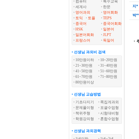
컴퓨터
특수교육
지*
세계사
한문
영어과외
영어회화
박*
토익
토플
TEPS
중국어
중국어회화
HSK
일본어
일본어회화
JLPT
프랑스어
독일어
• 선생님 과외비 검색
10만원이하
10~20만원
21~30만원
31~40만원
41~50만원
51~60만원
61~70만원
71~80만원
80만원이상
• 선생님 교습방법
기초다지기
쪽집게과외
문제풀이형
포괄수업형
책위주형
시험대비형
학원강의형
혼합수업형
• 선생님 과외경력
1년이하
1년~2년