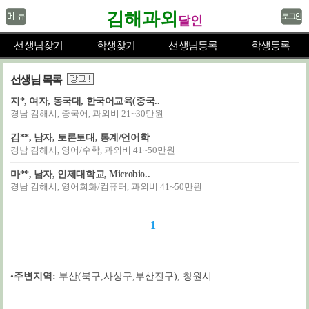
김해과외
달인
선생님찾기
학생찾기
선생님등록
학생등록
선생님 목록
지*, 여자, 동국대, 한국어교육(중국..
경남 김해시, 중국어, 과외비 21~30만원
김**, 남자, 토론토대, 통계/언어학
경남 김해시, 영어/수학, 과외비 41~50만원
마**, 남자, 인제대학교, Microbio..
경남 김해시, 영어회화/컴퓨터, 과외비 41~50만원
1
•
주변지역:
부산(북구,사상구,부산진구)
,
창원시