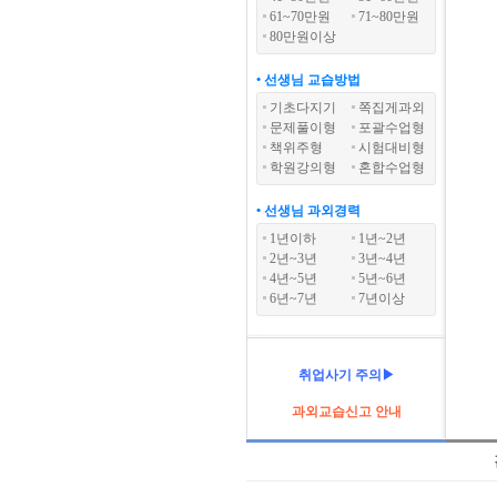
61~70만원
71~80만원
80만원이상
• 선생님 교습방법
기초다지기
쪽집게과외
문제풀이형
포괄수업형
책위주형
시험대비형
학원강의형
혼합수업형
• 선생님 과외경력
1년이하
1년~2년
2년~3년
3년~4년
4년~5년
5년~6년
6년~7년
7년이상
취업사기 주의▶
과외교습신고 안내