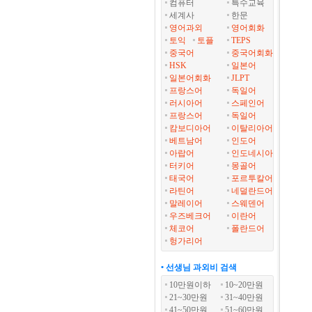
컴퓨터
특수교육
세계사
한문
영어과외
영어회화
토익
토플
TEPS
중국어
중국어회화
HSK
일본어
일본어회화
JLPT
프랑스어
독일어
러시아어
스페인어
프랑스어
독일어
캄보디아어
이탈리아어
베트남어
인도어
아랍어
인도네시아
터키어
몽골어
태국어
포르투칼어
라틴어
네덜란드어
말레이어
스웨덴어
우즈베크어
이란어
체코어
폴란드어
헝가리어
• 선생님 과외비 검색
10만원이하
10~20만원
21~30만원
31~40만원
41~50만원
51~60만원