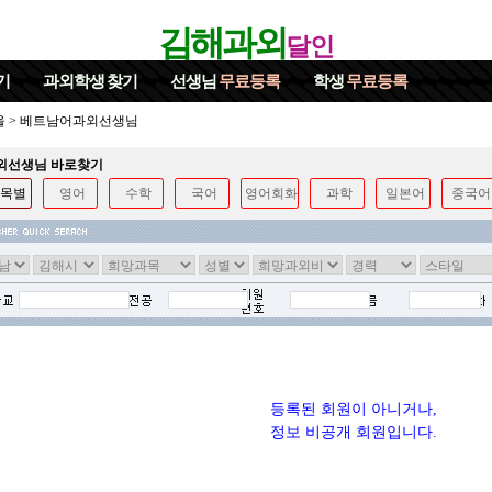
김해과외
달인
기
과외학생
찾기
선생님
무료등록
학생
무료등록
울
>
베트남어과외선생님
과외선생님 바로찾기
목별
영어
수학
국어
영어회화
과학
일본어
중국어
등록된 회원이 아니거나,
정보 비공개 회원입니다.