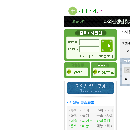
과외선생님
찾
오늘 0건
서
* 
과
• 선생님 교습과목
수학
국어
과학
국사
화학
물리
논술
사회
미술
피아노
바이올린
음악
예능
체능
회계