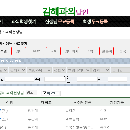
김해과외
달인
기
과외학생
찾기
선생님
무료등록
학생
무료등록
울
>
과외선생님
과외선생님 바로찾기
목별
영어
수학
국어
영어회화
과학
일본어
중국어
김해 과외선생님
성명
대학교
선생님전공
과외과목
*
(여)
창원대
법학과
수학
*
(남)
부산대
재료공학
수학
(여)
동국대
한국어교육(중국..
중국어