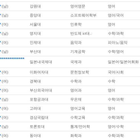
*
(남)
강원대
영어영문
영어
*
(남)
중앙대
소프트웨어학부
영어/국어
*
(여)
서울대
인류학
영어
*
(남)
명지대
반도체 ict대..
수학/과학
*
(여)
인제대
음악과
피아노/음악
*
(남)
부산대
기계공학
수학/영어
*************
일본내국제대
국제과
일본어/일본어회화
*
(여)
이화여자대
문헌정보학
국어/사회
*
(여)
경북대
수학과
수학
*
(여)
부산외국어대
영어과
영어
*
(남)
포항공과대
무은재
수학/과학
*
(여)
고려대
영어교육
영어
*
(여)
경상국립대
수학교육
수학/과학
*
(남)
토론토대
통계/언어학
영어/수학
*
(여)
동아대
화학과
수학/과학