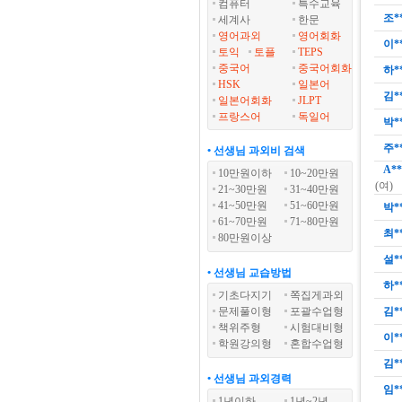
컴퓨터
특수교육
조*
세계사
한문
영어과외
영어회화
이*
토익
토플
TEPS
중국어
중국어회화
하*
HSK
일본어
김*
일본어회화
JLPT
프랑스어
독일어
박*
주*
• 선생님 과외비 검색
A**
10만원이하
10~20만원
(여)
21~30만원
31~40만원
41~50만원
51~60만원
박*
61~70만원
71~80만원
최*
80만원이상
설*
• 선생님 교습방법
하*
기초다지기
쪽집게과외
문제풀이형
포괄수업형
김*
책위주형
시험대비형
이*
학원강의형
혼합수업형
김*
• 선생님 과외경력
임*
1년이하
1년~2년