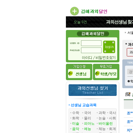
과외선생님
찾
오늘 0건
서
* 
과
• 선생님 교습과목
수학
국어
과학
국사
조*
화학
물리
논술
사회
조*
미술
피아노
바이올린
음악
예능
체능
회계
지*