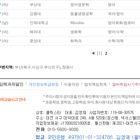
*
(여)
부산대
영어영문학
영어
*
(여)
강원대
동물생명공학
국어/영어
*
(남)
인제대학교
Microbio..
영어회화/컴퓨터
*
(여)
해외대
생화학
영어/수학
*
(여)
중앙대
화학과
수학/과학
◀
[1]
2
주변지역:
부산(북구,사상구,부산진구)
,
창원시
김해과외달인
개인정보취급방침
이용약관
법적책임한계
알바취업사기주
* 주의사항과 공지등을 먼저 확인후에 이용자 본인의 책임하에 이
과외교습신고 안내
* 초등학생, 중학생, 고등학생, 유아, 회사원 대상 회원간 직거래 