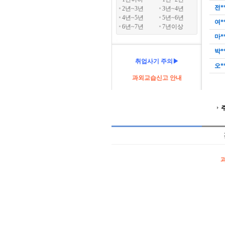
전*
2년~3년
3년~4년
4년~5년
5년~6년
여*
6년~7년
7년이상
마*
박*
취업사기 주의▶
오*
과외교습신고 안내