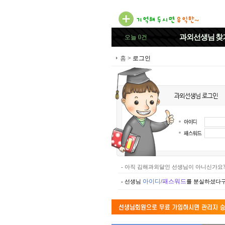
과외선생님
찾
오늘 0건
홈
> 로그인
- 아직 김해과외달인 선생님이 아니신가요
아이디
패스워드
- 선생님
/
를 분실하셨다구