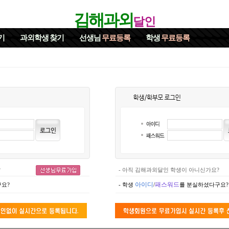
김해과외
달인
기
과외학생
찾기
선생님
무료등록
학생
무료등록
?
- 아직 김해과외달인 학생이 아니신가요?
아이디
패스워드
요?
- 학생
/
를 분실하셨다구요?