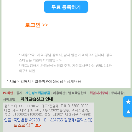
무료 등록하기
로그인 >>
* 내용요약 : 지역-경남 김해시, 남자 일본어 과외교사입니다. 강의
스타일은 기초다지기형입니다.
* 태그: 김해시 과외선생님연결 추천, 가정교사구하는 방법, 1:1과
외구하려면
서울
>
김해시
>
일본어과외선생님
> 상세내용
PC화면
|
공지
|
개인정보취급방침
|
이용약관
|
법적책임한계
|
취업사기주의
|
주의사항
|
과외교습신고 안내
사이트맵