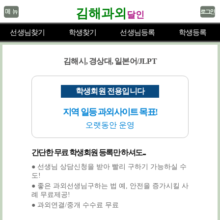
김해과외
달인
선생님찾기
학생찾기
선생님등록
학생등록
김해시, 경상대, 일본어/JLPT
학생회원 전용입니다
지역 일등 과외사이트 목표!
오랫동안 운영
간단한 무료 학생회원 등록만 하셔도...
● 선생님 상담신청을 받아 빨리 구하기 가능하실 수
도!
● 좋은 과외선생님구하는 법 예, 안전을 증가시킬 사
례 무료제공!
● 과외연결/중개 수수료 무료