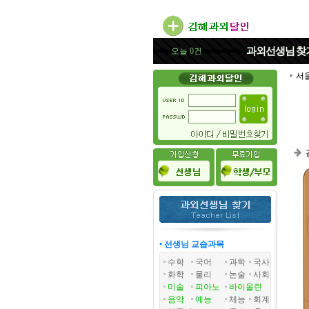
과외선생님
찾
오늘 0건
서
• 선생님 교습과목
수학
국어
과학
국사
화학
물리
논술
사회
미술
피아노
바이올린
음악
예능
체능
회계