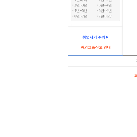
2년~3년
3년~4년
4년~5년
5년~6년
6년~7년
7년이상
취업사기 주의▶
과외교습신고 안내