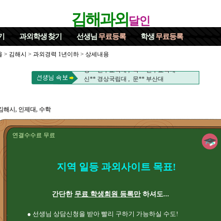
김해과외
달인
기
과외학생
찾기
선생님
무료등록
학생
무료등록
노** 충남대 , 우** 경상국립대
정** 경상국립대 , 이** 경상국립대
울
>
김해시
>
과외경력 1년이하
> 상세내용
이** 경상국립대 , 서** 아오야마가쿠인대
강** 진주교육대 , 박** 진주교육대
신** 경상국립대 , 문** 부산대
박** 진주교육대
노** 충남대 , 우** 경상국립대
정** 경상국립대 , 이** 경상국립대
김해시, 인제대, 수학
이** 경상국립대 , 서** 아오야마가쿠인대
강** 진주교육대 , 박** 진주교육대
신** 경상국립대 , 문** 부산대
연결수수료 무료
박** 진주교육대
지역 일등 과외사이트 목표!
간단한
무료 학생회원 등록만
하셔도...
● 선생님 상담신청을 받아 빨리 구하기 가능하실 수도!