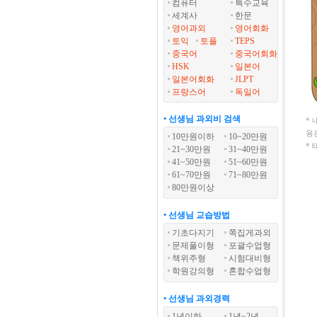
컴퓨터
특수교육
세계사
한문
영어과외
영어회화
토익
토플
TEPS
중국어
중국어회화
HSK
일본어
일본어회화
JLPT
프랑스어
독일어
• 선생님 과외비 검색
*
용
10만원이하
10~20만원
*
21~30만원
31~40만원
41~50만원
51~60만원
61~70만원
71~80만원
80만원이상
• 선생님 교습방법
기초다지기
쪽집게과외
문제풀이형
포괄수업형
책위주형
시험대비형
학원강의형
혼합수업형
• 선생님 과외경력
1년이하
1년~2년