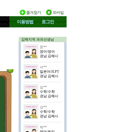
이용방법
로그인
김해지역 과외선생님
문**
영어/영어
경남 김해시
서**
일본어/JLPT
경남 김해시
김**
수학/수학
경남 김해시
강**
수학/수학
경남 김해시
박**
영어/토익