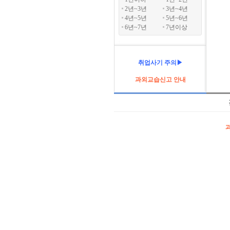
2년~3년
3년~4년
4년~5년
5년~6년
6년~7년
7년이상
취업사기 주의▶
과외교습신고 안내