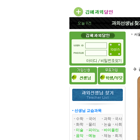
과외선생님
찾
오늘 0건
서
• 선생님 교습과목
수학
국어
과학
국사
화학
물리
논술
사회
미술
피아노
바이올린
음악
예능
체능
회계