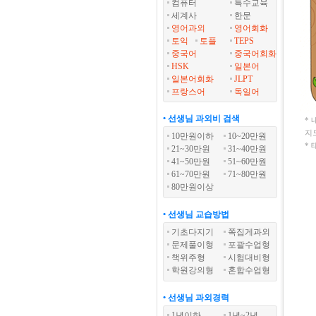
컴퓨터
특수교육
세계사
한문
영어과외
영어회화
토익
토플
TEPS
중국어
중국어회화
HSK
일본어
일본어회화
JLPT
프랑스어
독일어
• 선생님 과외비 검색
*
지
10만원이하
10~20만원
*
21~30만원
31~40만원
41~50만원
51~60만원
61~70만원
71~80만원
80만원이상
• 선생님 교습방법
기초다지기
쪽집게과외
문제풀이형
포괄수업형
책위주형
시험대비형
학원강의형
혼합수업형
• 선생님 과외경력
1년이하
1년~2년