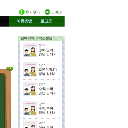
이용방법
로그인
김해지역 과외선생님
문**
영어/영어
경남 김해시
서**
일본어/JLPT
경남 김해시
김**
수학/수학
경남 김해시
강**
수학/수학
경남 김해시
박**
영어/토익