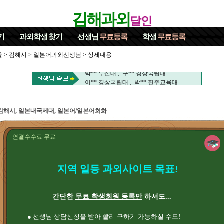
김해과외
달인
기
과외학생
찾기
선생님
무료등록
학생
무료등록
울
>
김해시
>
일본어과외선생님
> 상세내용
문** 부산대 , 강** 진주교육대
박** 부산대 , 구** 경상국립대
이** 경상국립대 , 박** 진주교육대
박** 진주교육대 , 서** 아오야마가쿠인대
신** 경상국립대 , 노** 충남대
문** 부산대 , 강** 진주교육대
김해시, 일본내국제대, 일본어/일본어회화
박** 부산대 , 구** 경상국립대
이** 경상국립대 , 박** 진주교육대
박** 진주교육대 , 서** 아오야마가쿠인대
연결수수료 무료
신** 경상국립대 , 노** 충남대
지역 일등 과외사이트 목표!
간단한
무료 학생회원 등록만
하셔도...
● 선생님 상담신청을 받아 빨리 구하기 가능하실 수도!