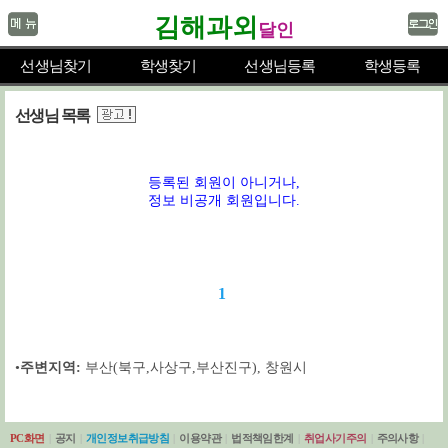
김해과외
달인
선생님찾기
학생찾기
선생님등록
학생등록
선생님 목록
등록된 회원이 아니거나,
정보 비공개 회원입니다.
1
•
주변지역:
부산(북구,사상구,부산진구)
,
창원시
PC화면
|
공지
|
개인정보취급방침
|
이용약관
|
법적책임한계
|
취업사기주의
|
주의사항
|