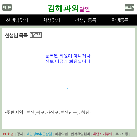
김해과외
달인
선생님찾기
학생찾기
선생님등록
학생등록
선생님 목록
등록된 회원이 아니거나,
정보 비공개 회원입니다.
1
•
주변지역:
부산(북구,사상구,부산진구)
,
창원시
PC화면
|
공지
|
개인정보취급방침
|
이용약관
|
법적책임한계
|
취업사기주의
|
주의사항
|