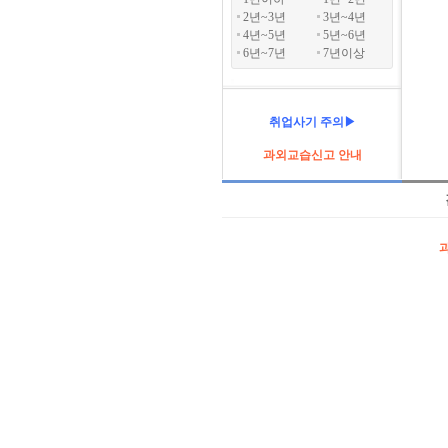
2년~3년
3년~4년
4년~5년
5년~6년
6년~7년
7년이상
취업사기 주의▶
과외교습신고 안내