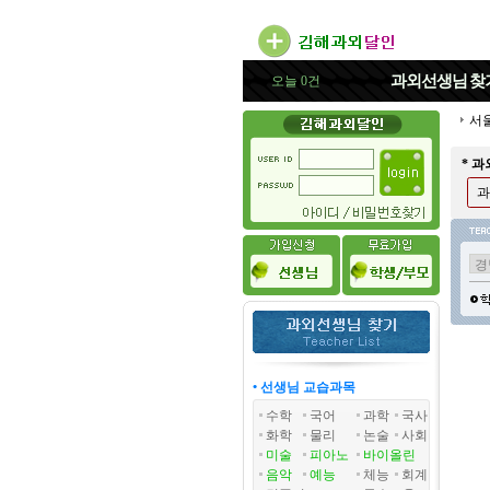
과외선생님
찾
오늘 0건
서
* 
과
• 선생님 교습과목
수학
국어
과학
국사
화학
물리
논술
사회
미술
피아노
바이올린
음악
예능
체능
회계