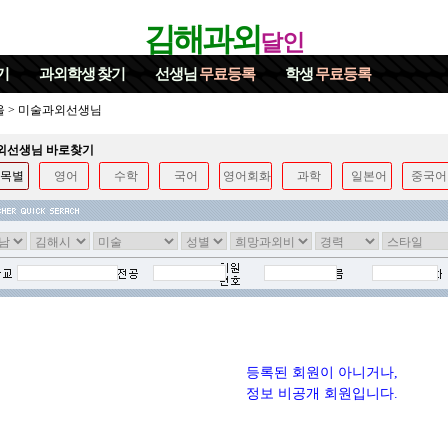
김해과외
달인
기
과외학생
찾기
선생님
무료등록
학생
무료등록
울
>
미술과외선생님
과외선생님 바로찾기
목별
영어
수학
국어
영어회화
과학
일본어
중국어
등록된 회원이 아니거나,
정보 비공개 회원입니다.