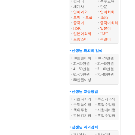
컴퓨터
특수교육
세계사
한문
영어과외
영어회화
토익
토플
TEPS
중국어
중국어회화
HSK
일본어
일본어회화
JLPT
프랑스어
독일어
• 선생님 과외비 검색
10만원이하
10~20만원
21~30만원
31~40만원
41~50만원
51~60만원
61~70만원
71~80만원
80만원이상
• 선생님 교습방법
기초다지기
쪽집게과외
문제풀이형
포괄수업형
책위주형
시험대비형
학원강의형
혼합수업형
• 선생님 과외경력
1년이하
1년~2년