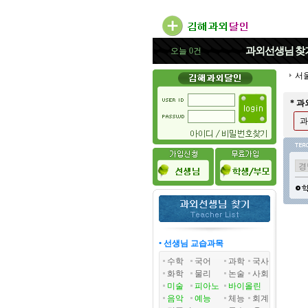
과외선생님
찾
오늘 0건
서
* 
과
• 선생님 교습과목
수학
국어
과학
국사
화학
물리
논술
사회
미술
피아노
바이올린
음악
예능
체능
회계