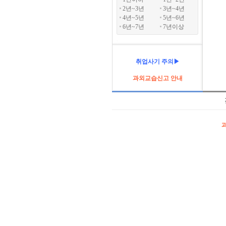
2년~3년
3년~4년
4년~5년
5년~6년
6년~7년
7년이상
취업사기 주의▶
과외교습신고 안내