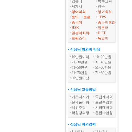
컴퓨터
특수교육
세계사
한문
영어과외
영어회화
토익
토플
TEPS
중국어
중국어회화
HSK
일본어
일본어회화
JLPT
프랑스어
독일어
• 선생님 과외비 검색
10만원이하
10~20만원
21~30만원
31~40만원
41~50만원
51~60만원
61~70만원
71~80만원
80만원이상
• 선생님 교습방법
기초다지기
쪽집게과외
문제풀이형
포괄수업형
책위주형
시험대비형
학원강의형
혼합수업형
• 선생님 과외경력
1년이하
1년~2년