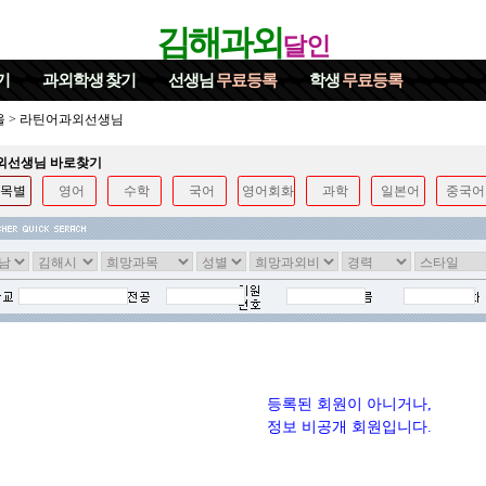
김해과외
달인
기
과외학생
찾기
선생님
무료등록
학생
무료등록
울
>
라틴어과외선생님
과외선생님 바로찾기
목별
영어
수학
국어
영어회화
과학
일본어
중국어
등록된 회원이 아니거나,
정보 비공개 회원입니다.